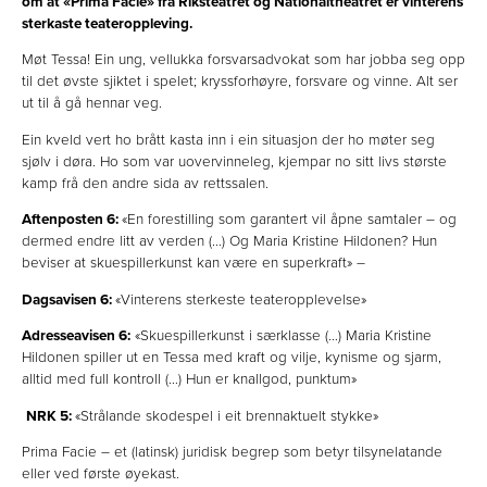
om at «Prima Facie» frå Riksteatret og Nationaltheatret er vinterens
sterkaste teateroppleving.
Møt Tessa! Ein ung, vellukka forsvarsadvokat som har jobba seg opp
til det øvste sjiktet i spelet; kryssforhøyre, forsvare og vinne. Alt ser
ut til å gå hennar veg.
Ein kveld vert ho brått kasta inn i ein situasjon der ho møter seg
sjølv i døra. Ho som var uovervinneleg, kjempar no sitt livs største
kamp frå den andre sida av rettssalen.
Aftenposten 6:
«En forestilling som garantert vil åpne samtaler – og
dermed endre litt av verden (…) Og Maria Kristine Hildonen? Hun
beviser at skuespillerkunst kan være en superkraft» –
Dagsavisen 6:
«Vinterens sterkeste teateropplevelse»
Adresseavisen 6:
«Skuespillerkunst i særklasse (…) Maria Kristine
Hildonen spiller ut en Tessa med kraft og vilje, kynisme og sjarm,
alltid med full kontroll (…) Hun er knallgod, punktum»
NRK 5:
«Strålande skodespel i eit brennaktuelt stykke»
Prima Facie – et (latinsk) juridisk begrep som betyr tilsynelatande
eller ved første øyekast.