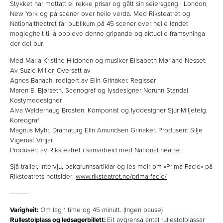
Stykket har mottatt ei rekke prisar og gått sin seiersgang i London,
New York og på scener over heile verda. Med Riksteatret og
Nationaltheatret får publikum på 45 scener over heile landet
moglegheit til å oppleve denne gripande og aktuelle framsyninga
der dei bur.
Med Maria Kristine Hildonen og musiker Elisabeth Mørland Nesset.
Av Suzie Miller. Oversatt av
Agnes Banach, redigert av Elin Grinaker. Regissør
Maren E. Bjørseth. Scenograf og lysdesigner Norunn Standal.
Kostymedesigner
Alva Walderhaug Brosten. Komponist og lyddesigner Sjur Miljeteig.
Koreograf
Magnus Myhr. Dramaturg Elin Amundsen Grinaker. Produsent Silje
Vigerust Vinjar.
Produsert av Riksteatret i samarbeid med Nationaltheatret.
Sjå trailer, intervju, bakgrunnsartiklar og les meir om «Prima Facie» på
Riksteatrets nettsider:
www.riksteatret.no/prima-facie/
———-
Varigheit:
Om lag 1 time og 45 minutt. (Ingen pause)
Rullestolplass og ledsagerbillett:
Eit avgrensa antal rullestolplassar