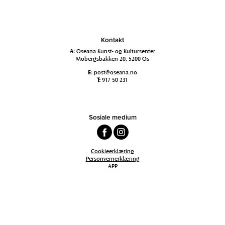
Kontakt
A:
Oseana Kunst- og Kultursenter
Mobergsbakken 20, 5200 Os
E:
post@oseana.no
T:
917 50 231
Sosiale medium
Cookieerklæring
Personvernerklæring
APP