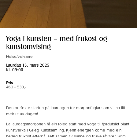
Yoga i kunsten – med frukost og
kunstomvising
Helse/velvære
Laurdag 15. mars 2025
Kl. 09:00
Pris
460 - 530,-
Den perfekte starten på laurdagen for morgonfuglar som vil ha litt
meir ut av dagen!
La laurdagsmorgonen få ein roleg start med yoga til fjordutsikt blant
kunstverka i Grieg Kunstsamling. Kjenn energien kome med ein
herleg frukost etterpå, sett saman av sunne og friske råvarer. Som