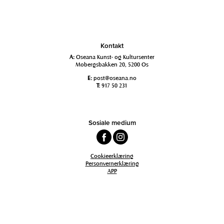
Kontakt
A:
Oseana Kunst- og Kultursenter
Mobergsbakken 20, 5200 Os
E:
post@oseana.no
T:
917 50 231
Sosiale medium
Cookieerklæring
Personvernerklæring
APP