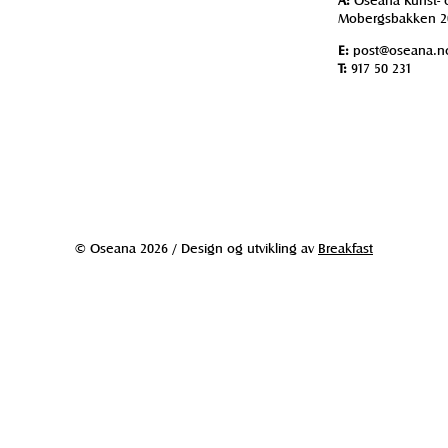
Mobergsbakken 2
E:
post@oseana.n
T:
917 50 231
© Oseana 2026 / Design og utvikling av
Breakfast