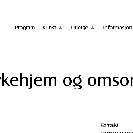
Program
Kunst
Utleige
Informasjon
Vis
Vis
undermeny
undermeny
til
til
"Kunst"
"Utleige"
sykehjem og omsor
Kontakt
A:
Oseana Kunst- 