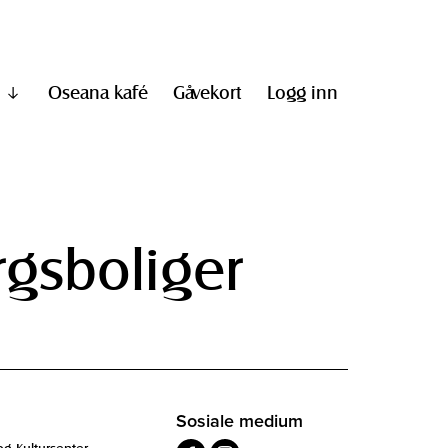
Oseana kafé
Gåvekort
Logg inn
Vis
undermeny
til
"Informasjon"
gsboliger
Sosiale medium
og Kultursenter