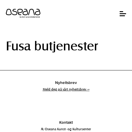
Hopp
Hopp
til
til
innhold
navigasjon
Toggle
navigat
Fusa butjenester
Nyheitsbrev
Meld deg på vårt nyheitsbrev →
Kontakt
A:
Oseana Kunst- og Kultursenter