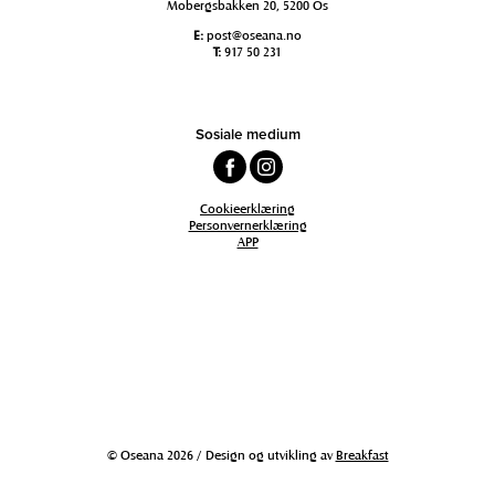
Mobergsbakken 20, 5200 Os
E:
post@oseana.no
T:
917 50 231
Sosiale medium
Cookieerklæring
Personvernerklæring
APP
© Oseana 2026 / Design og utvikling av
Breakfast