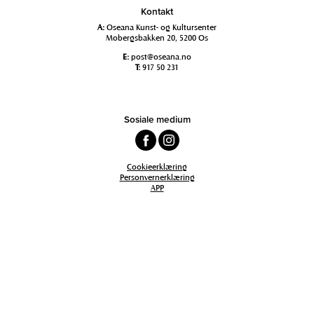
Kontakt
A:
Oseana Kunst- og Kultursenter
Mobergsbakken 20, 5200 Os
E:
post@oseana.no
T:
917 50 231
Sosiale medium
Cookieerklæring
Personvernerklæring
APP