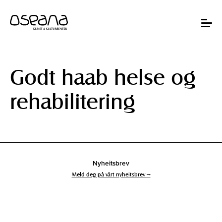
Hopp
Hopp
til
til
innhold
navigasjon
Toggle
navigat
Godt haab helse og
rehabilitering
Nyheitsbrev
Meld deg på vårt nyheitsbrev →