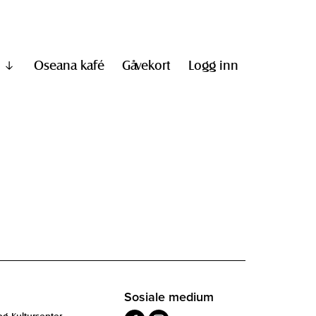
Oseana kafé
Gåvekort
Logg inn
Vis
undermeny
til
"Informasjon"
Sosiale medium
og Kultursenter