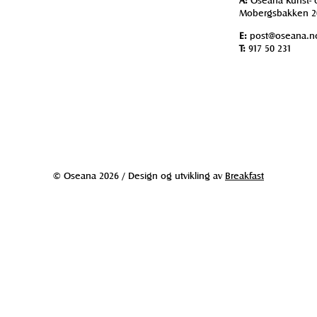
Mobergsbakken 2
E:
post@oseana.n
T:
917 50 231
© Oseana 2026 / Design og utvikling av
Breakfast