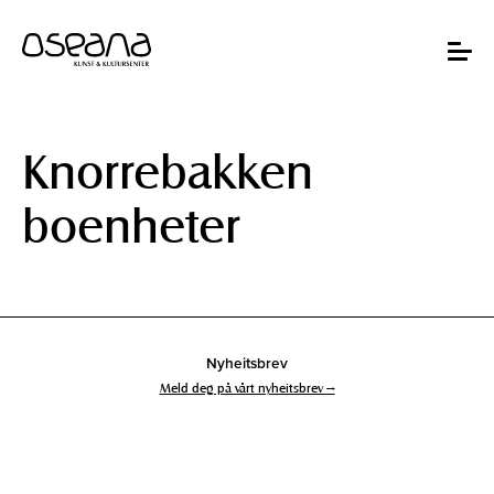
Hopp
Hopp
til
til
innhold
navigasjon
Toggle
navigat
Knorrebakken
boenheter
Nyheitsbrev
Meld deg på vårt nyheitsbrev →