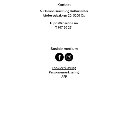
Kontakt
A:
Oseana Kunst- og Kultursenter
Mobergsbakken 20, 5200 Os
E:
post@oseana.no
T:
917 50 231
Sosiale medium
Cookieerklæring
Personvernerklæring
APP