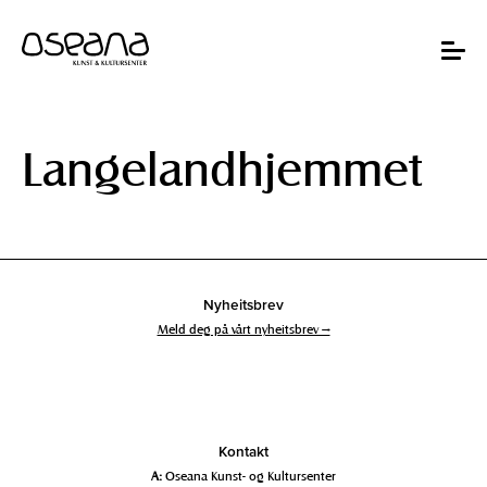
Hopp
Hopp
til
til
innhold
navigasjon
Toggle
navigat
Langelandhjemmet
Nyheitsbrev
Meld deg på vårt nyheitsbrev →
Kontakt
A:
Oseana Kunst- og Kultursenter