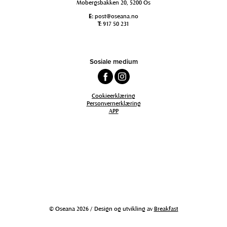
Mobergsbakken 20, 5200 Os
E:
post@oseana.no
T:
917 50 231
Sosiale medium
Cookieerklæring
Personvernerklæring
APP
© Oseana 2026 / Design og utvikling av
Breakfast