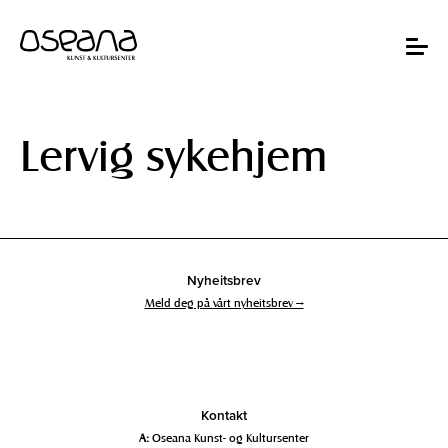
Hopp
Hopp
til
til
innhold
navigasjon
Toggle
navigat
Lervig sykehjem
Nyheitsbrev
Meld deg på vårt nyheitsbrev →
Kontakt
A:
Oseana Kunst- og Kultursenter