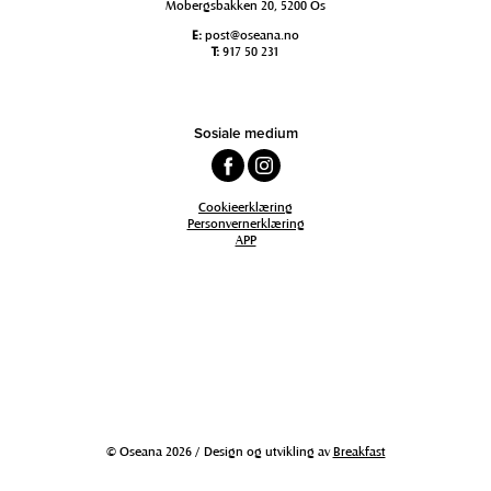
Mobergsbakken 20, 5200 Os
E:
post@oseana.no
T:
917 50 231
Sosiale medium
Cookieerklæring
Personvernerklæring
APP
© Oseana 2026 / Design og utvikling av
Breakfast