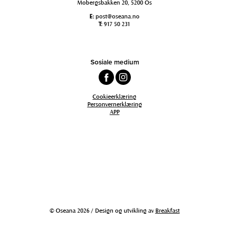
Mobergsbakken 20, 5200 Os
E:
post@oseana.no
T:
917 50 231
Sosiale medium
Cookieerklæring
Personvernerklæring
APP
© Oseana 2026 / Design og utvikling av
Breakfast