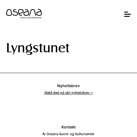
Hopp
Hopp
til
til
innhold
navigasjon
Toggle
navigat
Lyngstunet
Nyheitsbrev
Meld deg på vårt nyheitsbrev →
Kontakt
A:
Oseana Kunst- og Kultursenter