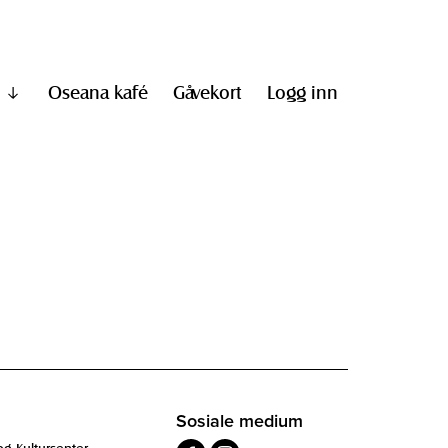
Oseana kafé
Gåvekort
Logg inn
Vis
undermeny
til
"Informasjon"
Sosiale medium
og Kultursenter