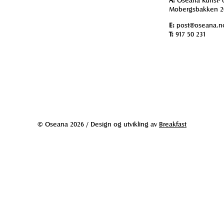
Mobergsbakken 2
E:
post@oseana.n
T:
917 50 231
© Oseana 2026 / Design og utvikling av
Breakfast