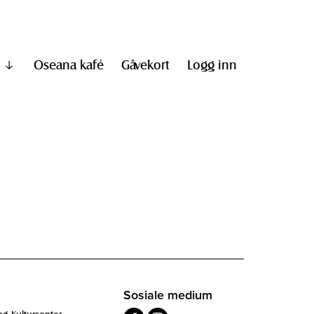
Oseana kafé
Gåvekort
Logg inn
Vis
undermeny
til
"Informasjon"
Sosiale medium
og Kultursenter