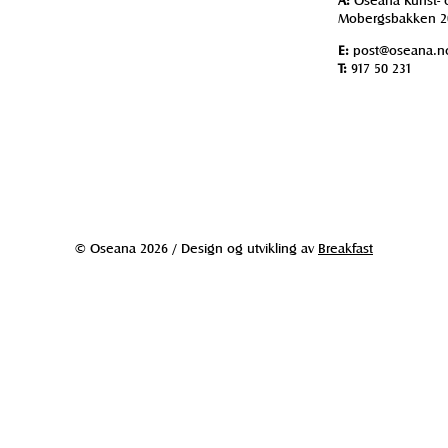
Mobergsbakken 2
E:
post@oseana.n
T:
917 50 231
© Oseana 2026 / Design og utvikling av
Breakfast