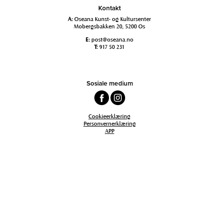
Kontakt
A:
Oseana Kunst- og Kultursenter
Mobergsbakken 20, 5200 Os
E:
post@oseana.no
T:
917 50 231
Sosiale medium
Cookieerklæring
Personvernerklæring
APP