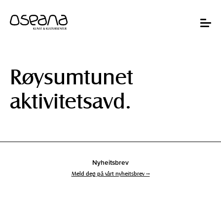
Hopp
Hopp
til
til
innhold
navigasjon
Toggle
navigat
Røysumtunet
aktivitetsavd.
Nyheitsbrev
Meld deg på vårt nyheitsbrev →