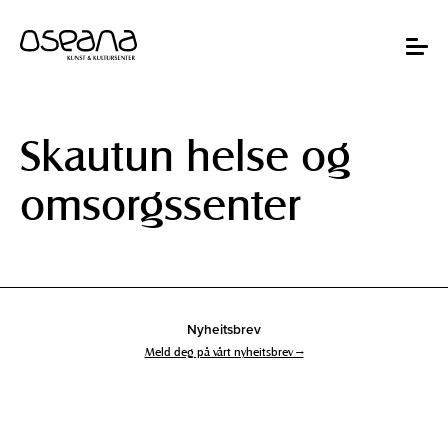
Hopp
Hopp
til
til
innhold
navigasjon
Toggle
navigat
Skautun helse og
omsorgssenter
Nyheitsbrev
Meld deg på vårt nyheitsbrev →