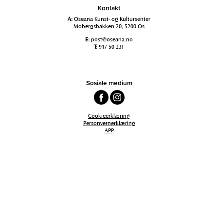
Kontakt
A:
Oseana Kunst- og Kultursenter
Mobergsbakken 20, 5200 Os
E:
post@oseana.no
T:
917 50 231
Sosiale medium
Cookieerklæring
Personvernerklæring
APP