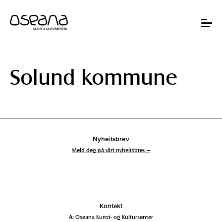
Hopp
Hopp
til
til
innhold
navigasjon
Toggle
navigat
Solund kommune
Nyheitsbrev
Meld deg på vårt nyheitsbrev →
Kontakt
A:
Oseana Kunst- og Kultursenter