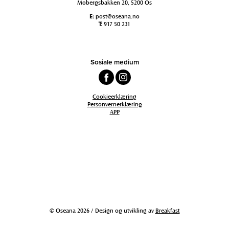
Mobergsbakken 20, 5200 Os
E:
post@oseana.no
T:
917 50 231
Sosiale medium
Cookieerklæring
Personvernerklæring
APP
© Oseana 2026 / Design og utvikling av
Breakfast