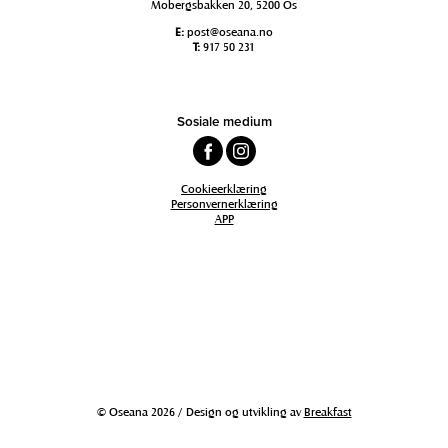
Mobergsbakken 20, 5200 Os
E:
post@oseana.no
T:
917 50 231
Sosiale medium
Cookieerklæring
Personvernerklæring
APP
© Oseana 2026 / Design og utvikling av
Breakfast