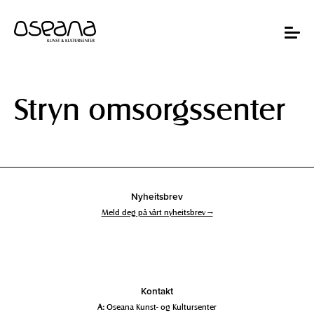
Hopp
Hopp
til
til
innhold
navigasjon
Toggle
navigat
Stryn omsorgssenter
Nyheitsbrev
Meld deg på vårt nyheitsbrev →
Kontakt
A:
Oseana Kunst- og Kultursenter