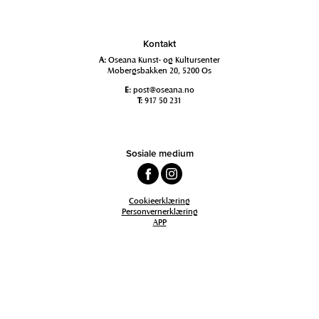
Kontakt
A:
Oseana Kunst- og Kultursenter
Mobergsbakken 20, 5200 Os
E:
post@oseana.no
T:
917 50 231
Sosiale medium
Cookieerklæring
Personvernerklæring
APP