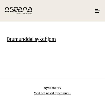
Hopp
Hopp
til
til
innhold
navigasjon
Toggle
navigat
Brumunddal sykehjem
Nyheitsbrev
Meld deg på vårt nyheitsbrev →