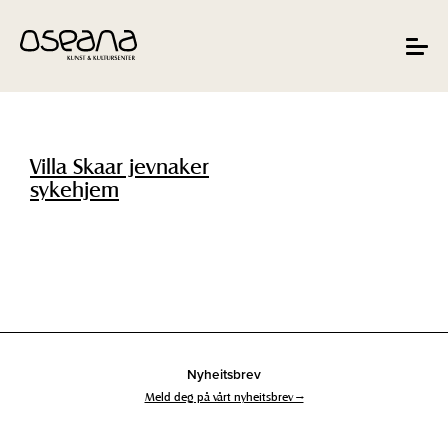
Hopp
Hopp
til
til
innhold
navigasjon
Toggle
navigat
Villa Skaar jevnaker
sykehjem
Nyheitsbrev
Meld deg på vårt nyheitsbrev →