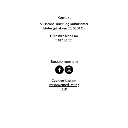
Kontakt
A:
Oseana Kunst- og Kultursenter
Mobergsbakken 20, 5200 Os
E:
post@oseana.no
T:
917 50 231
Sosiale medium
Cookieerklæring
Personvernerklæring
APP