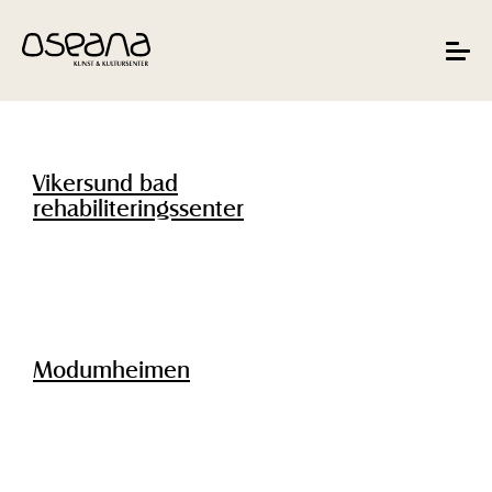
Hopp
Hopp
til
til
innhold
navigasjon
Toggle
navigat
Vikersund bad
rehabiliteringssenter
Modumheimen