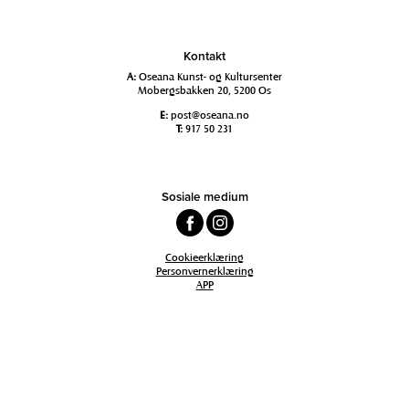
Kontakt
A:
Oseana Kunst- og Kultursenter
Mobergsbakken 20, 5200 Os
E:
post@oseana.no
T:
917 50 231
Sosiale medium
Cookieerklæring
Personvernerklæring
APP