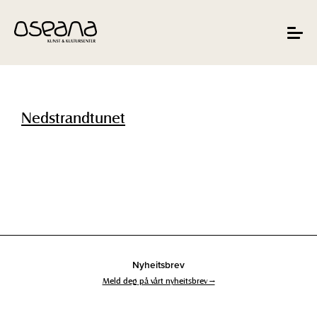
Hopp
Hopp
til
til
innhold
navigasjon
Toggle
navigat
Nedstrandtunet
Nyheitsbrev
Meld deg på vårt nyheitsbrev →