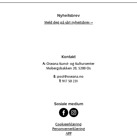
Nyheitsbrev
Meld deg på vårt nyheitsbrev →
Kontakt
A:
Oseana Kunst- og Kultursenter
Mobergsbakken 20, 5200 Os
E:
post@oseana.no
T:
917 50 231
Sosiale medium
Cookieerklæring
Personvernerklæring
APP