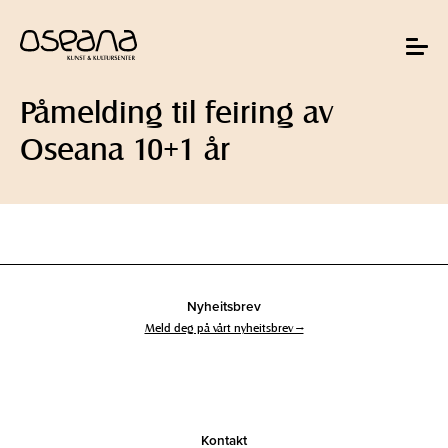
Hopp
Hopp
til
til
innhold
navigasjon
Toggle
navigat
Påmelding til feiring av
Oseana 10+1 år
Nyheitsbrev
Meld deg på vårt nyheitsbrev →
Kontakt