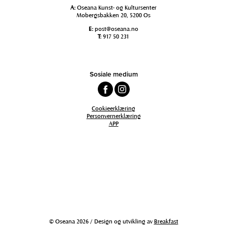
A:
Oseana Kunst- og Kultursenter
Mobergsbakken 20, 5200 Os
E:
post@oseana.no
T:
917 50 231
Sosiale medium
Cookieerklæring
Personvernerklæring
APP
© Oseana 2026 / Design og utvikling av
Breakfast