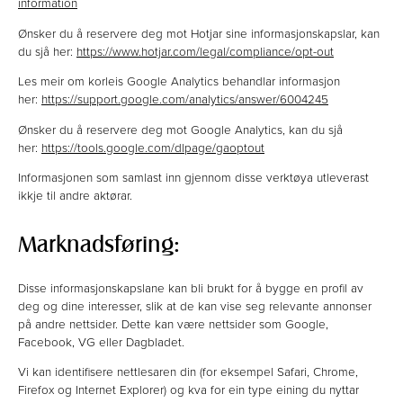
information
Ønsker du å reservere deg mot Hotjar sine informasjonskapslar, kan
du sjå her:
https://www.hotjar.com/legal/compliance/opt-out
Les meir om korleis Google Analytics behandlar informasjon
her:
https://support.google.com/analytics/answer/6004245
Ønsker du å reservere deg mot Google Analytics, kan du sjå
her:
https://tools.google.com/dlpage/gaoptout
Informasjonen som samlast inn gjennom disse verktøya utleverast
ikkje til andre aktørar.
Marknadsføring:
Disse informasjonskapslane kan bli brukt for å bygge en profil av
deg og dine interesser, slik at de kan vise seg relevante annonser
på andre nettsider. Dette kan være nettsider som Google,
Facebook, VG eller Dagbladet.
Vi kan identifisere nettlesaren din (for eksempel Safari, Chrome,
Firefox og Internet Explorer) og kva for ein type eining du nyttar