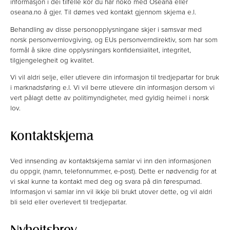
informasjon i dei tilfelle kor du har noko med Oseana eller
oseana.no å gjer. Til dømes ved kontakt gjennom skjema e.l.
Behandling av disse personopplysningane skjer i samsvar med
norsk personvernlovgiving, og EUs personverndirektiv, som har som
formål å sikre dine opplysningars konfidensialitet, integritet,
tilgjengelegheit og kvalitet.
Vi vil aldri selje, eller utlevere din informasjon til tredjepartar for bruk
i marknadsføring e.l. Vi vil berre utlevere din informasjon dersom vi
vert pålagt dette av politimyndigheter, med gyldig heimel i norsk
lov.
Kontaktskjema
Ved innsending av kontaktskjema samlar vi inn den informasjonen
du oppgir, (namn, telefonnummer, e-post). Dette er nødvendig for at
vi skal kunne ta kontakt med deg og svara på din førespurnad.
Informasjon vi samlar inn vil ikkje bli brukt utover dette, og vil aldri
bli seld eller overlevert til tredjepartar.
Nyheitsbrev