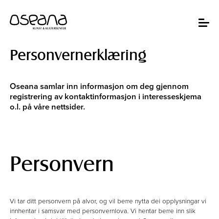
Hopp
Hopp
til
til
innhold
navigasjon
Toggle
navigat
Personvernerklæring
Oseana samlar inn informasjon om deg gjennom
registrering av kontaktinformasjon i interesseskjema
o.l. på våre nettsider.
Personvern
Vi tar ditt personvern på alvor, og vil berre nytta dei opplysningar vi
innhentar i samsvar med personvernlova. Vi hentar berre inn slik