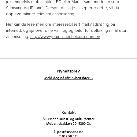
(eksempelvis mobil, tablet, PC eller Mac – samt modeller som
Samsung og iPhone). Dersom du ikkje aksepterer dette, vil du
oppleve mindre relevant annonsering.
Her kan du lese meir om interessebasert marknadsføring på
internett, og sjå over dine valmoglegheiter for deltaking i målretta
annonsering:
http://www.youronlinechoices.com/nor/
Nyheitsbrev
Meld deg på vårt nyheitsbrev →
Kontakt
A:
Oseana Kunst- og Kultursenter
Mobergsbakken 20, 5200 Os
E:
post@oseana.no
T:
917 50 231