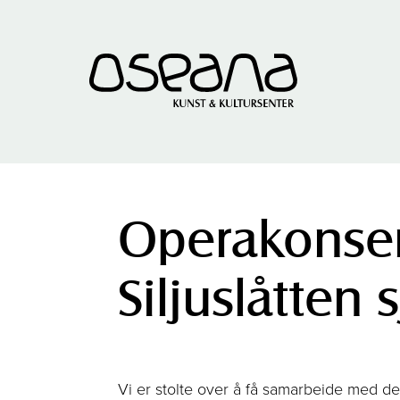
Hopp
Hopp
til
til
innhold
navigasjon
Operakonser
Siljuslåtten
Vi er stolte over å få samarbeide med den