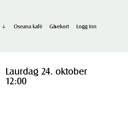
Oseana kafé
Gåvekort
Logg inn
Vis
undermeny
til
"Informasjon"
Laurdag 24. oktober
12:00