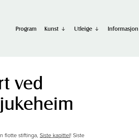
Program
Kunst
Utleige
Informasjon
Vis
Vis
undermeny
undermeny
til
til
"Kunst"
"Utleige"
t ved
 sjukeheim
 flotte stiftinga,
Siste kapittel
! Siste