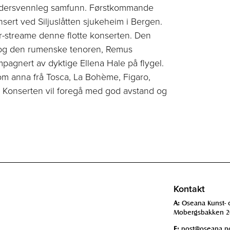
it aldersvennleg samfunn. Førstkommande
sert ved Siljuslåtten sjukeheim i Bergen.
 før-streame denne flotte konserten. Den
er og den rumenske tenoren, Remus
pagnert av dyktige Ellena Hale på flygel.
llom anna frå Tosca, La Bohème, Figaro,
. Konserten vil foregå med god avstand og
Kontakt
A:
Oseana Kunst- 
Mobergsbakken 2
E:
post@oseana.n