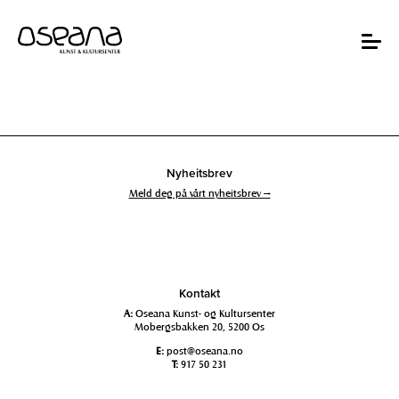
Hopp
Hopp
til
til
innhold
navigasjon
Toggle
navigat
Nyheitsbrev
Meld deg på vårt nyheitsbrev →
Kontakt
A:
Oseana Kunst- og Kultursenter
Mobergsbakken 20, 5200 Os
E:
post@oseana.no
T:
917 50 231