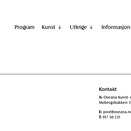
Program
Kunst
Utleige
Informasjon
Vis
Vis
undermeny
undermeny
til
til
"Kunst"
"Utleige"
Kontakt
A:
Oseana Kunst- 
Mobergsbakken 2
E:
post@oseana.n
T:
917 50 231