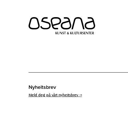
Hopp
Hopp
til
til
innhold
navigasjon
Nyheitsbrev
Meld deg på vårt nyheitsbrev →