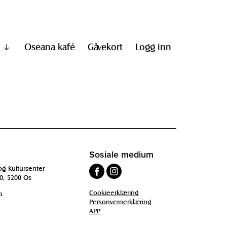
Oseana kafé
Gåvekort
Logg inn
Vis
undermeny
til
"Informasjon"
Sosiale medium
og Kultursenter
0, 5200 Os
Cookieerklæring
o
Personvernerklæring
APP