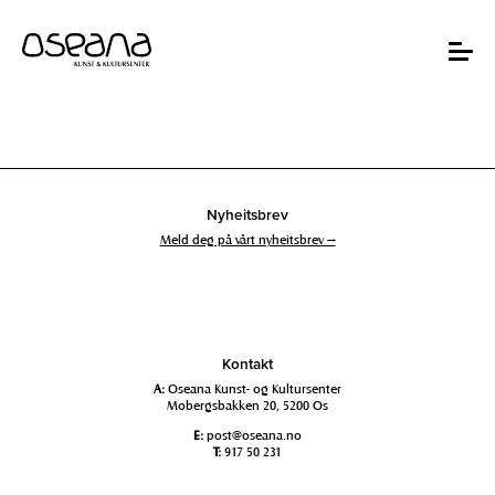
Hopp
Hopp
til
til
innhold
navigasjon
Toggle
navigat
Nyheitsbrev
Meld deg på vårt nyheitsbrev →
Kontakt
A:
Oseana Kunst- og Kultursenter
Mobergsbakken 20, 5200 Os
E:
post@oseana.no
T:
917 50 231