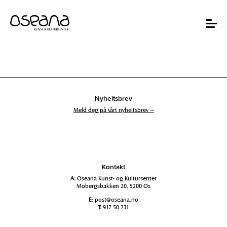
Hopp
Hopp
til
til
innhold
navigasjon
Toggle
navigat
Nyheitsbrev
Meld deg på vårt nyheitsbrev →
Kontakt
A:
Oseana Kunst- og Kultursenter
Mobergsbakken 20, 5200 Os
E:
post@oseana.no
T:
917 50 231