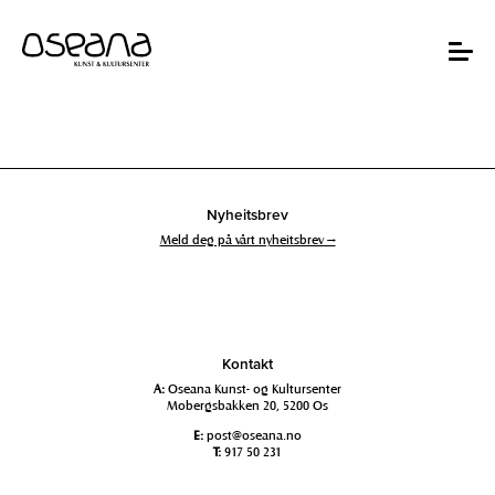
Hopp
Hopp
til
til
innhold
navigasjon
Toggle
navigat
Nyheitsbrev
Meld deg på vårt nyheitsbrev →
Kontakt
A:
Oseana Kunst- og Kultursenter
Mobergsbakken 20, 5200 Os
E:
post@oseana.no
T:
917 50 231