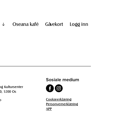
Oseana kafé
Gåvekort
Logg inn
Vis
undermeny
til
"Informasjon"
Sosiale medium
og Kultursenter
0, 5200 Os
Cookieerklæring
o
Personvernerklæring
APP