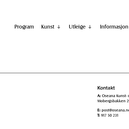
Program
Kunst
Utleige
Informasjon
Vis
Vis
undermeny
undermeny
til
til
"Kunst"
"Utleige"
Kontakt
A:
Oseana Kunst- 
Mobergsbakken 2
E:
post@oseana.n
T:
917 50 231