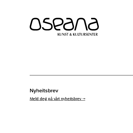
Hopp
Hopp
til
til
innhold
navigasjon
Nyheitsbrev
Meld deg på vårt nyheitsbrev →