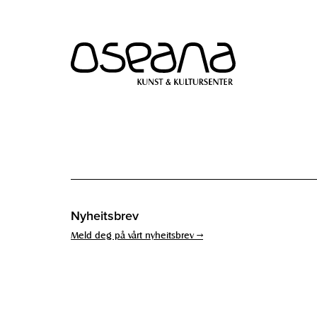
Hopp
Hopp
til
til
innhold
navigasjon
Nyheitsbrev
Meld deg på vårt nyheitsbrev →