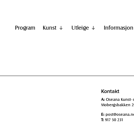
Program
Kunst
Utleige
Informasjon
Vis
Vis
undermeny
undermeny
til
til
"Kunst"
"Utleige"
Kontakt
A:
Oseana Kunst- 
Mobergsbakken 2
E:
post@oseana.n
T:
917 50 231