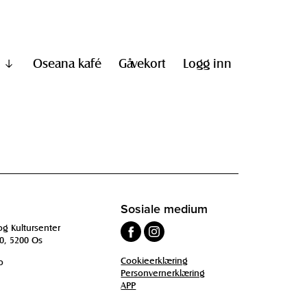
Oseana kafé
Gåvekort
Logg inn
Vis
undermeny
til
"Informasjon"
Sosiale medium
og Kultursenter
0, 5200 Os
Cookieerklæring
o
Personvernerklæring
APP