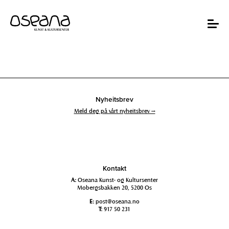
Hopp
Hopp
til
til
innhold
navigasjon
Toggle
navigat
Nyheitsbrev
Meld deg på vårt nyheitsbrev →
Kontakt
A:
Oseana Kunst- og Kultursenter
Mobergsbakken 20, 5200 Os
E:
post@oseana.no
T:
917 50 231