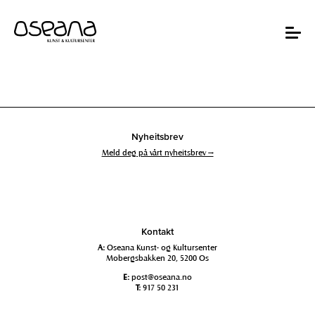
Hopp
Hopp
til
til
innhold
navigasjon
Toggle
navigat
Nyheitsbrev
Meld deg på vårt nyheitsbrev →
Kontakt
A:
Oseana Kunst- og Kultursenter
Mobergsbakken 20, 5200 Os
E:
post@oseana.no
T:
917 50 231