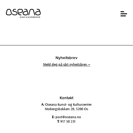
Hopp
Hopp
til
til
innhold
navigasjon
Toggle
navigat
Nyheitsbrev
Meld deg på vårt nyheitsbrev →
Kontakt
A:
Oseana Kunst- og Kultursenter
Mobergsbakken 20, 5200 Os
E:
post@oseana.no
T:
917 50 231