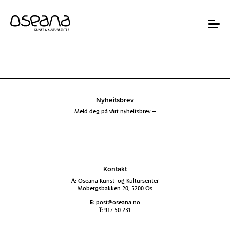
Hopp
Hopp
til
til
innhold
navigasjon
Toggle
navigat
Nyheitsbrev
Meld deg på vårt nyheitsbrev →
Kontakt
A:
Oseana Kunst- og Kultursenter
Mobergsbakken 20, 5200 Os
E:
post@oseana.no
T:
917 50 231