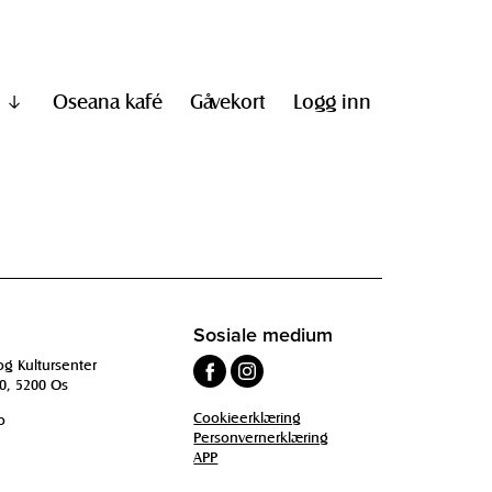
Oseana kafé
Gåvekort
Logg inn
Vis
undermeny
til
"Informasjon"
Sosiale medium
og Kultursenter
0, 5200 Os
Cookieerklæring
o
Personvernerklæring
APP