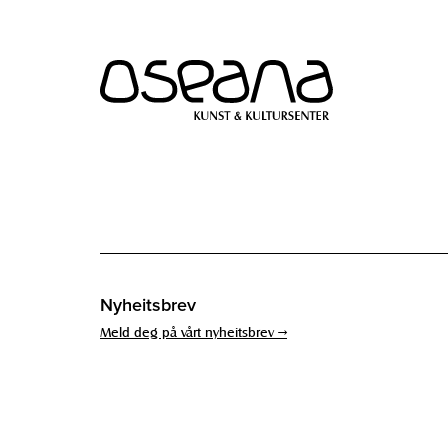
Hopp
Hopp
til
til
innhold
navigasjon
Nyheitsbrev
Meld deg på vårt nyheitsbrev →