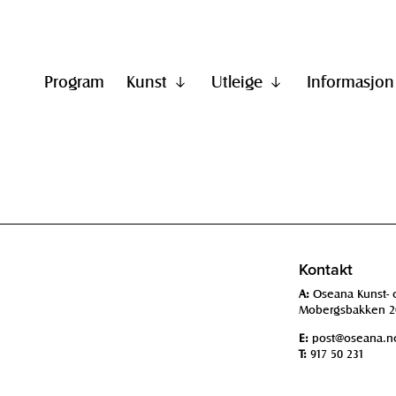
Program
Kunst
Utleige
Informasjon
Vis
Vis
undermeny
undermeny
til
til
"Kunst"
"Utleige"
Kontakt
A:
Oseana Kunst- 
Mobergsbakken 2
E:
post@oseana.n
T:
917 50 231