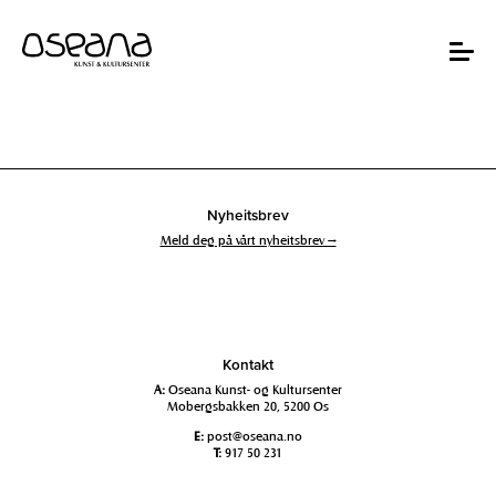
Hopp
Hopp
til
til
innhold
navigasjon
Toggle
navigat
Nyheitsbrev
Meld deg på vårt nyheitsbrev →
Kontakt
A:
Oseana Kunst- og Kultursenter
Mobergsbakken 20, 5200 Os
E:
post@oseana.no
T:
917 50 231