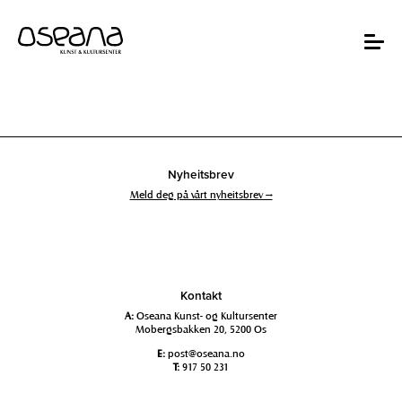
Hopp
Hopp
til
til
innhold
navigasjon
Toggle
navigat
Nyheitsbrev
Meld deg på vårt nyheitsbrev →
Kontakt
A:
Oseana Kunst- og Kultursenter
Mobergsbakken 20, 5200 Os
E:
post@oseana.no
T:
917 50 231