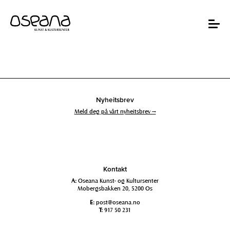
Hopp
Hopp
til
til
innhold
navigasjon
Toggle
navigat
Nyheitsbrev
Meld deg på vårt nyheitsbrev →
Kontakt
A:
Oseana Kunst- og Kultursenter
Mobergsbakken 20, 5200 Os
E:
post@oseana.no
T:
917 50 231