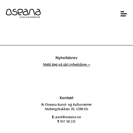
Hopp
Hopp
til
til
innhold
navigasjon
Toggle
navigat
Nyheitsbrev
Meld deg på vårt nyheitsbrev →
Kontakt
A:
Oseana Kunst- og Kultursenter
Mobergsbakken 20, 5200 Os
E:
post@oseana.no
T:
917 50 231