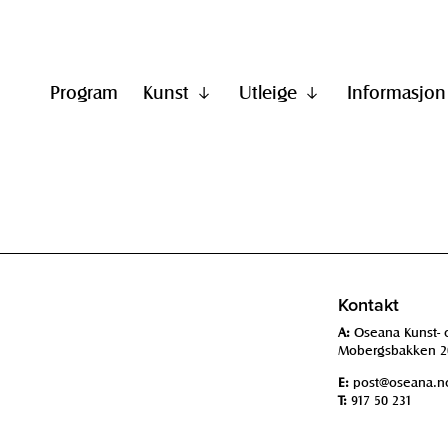
Program
Kunst
Utleige
Informasjon
Vis
Vis
undermeny
undermeny
til
til
"Kunst"
"Utleige"
Kontakt
A:
Oseana Kunst- 
Mobergsbakken 2
E:
post@oseana.n
T:
917 50 231