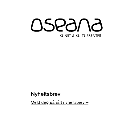
Hopp
Hopp
til
til
innhold
navigasjon
Nyheitsbrev
Meld deg på vårt nyheitsbrev →