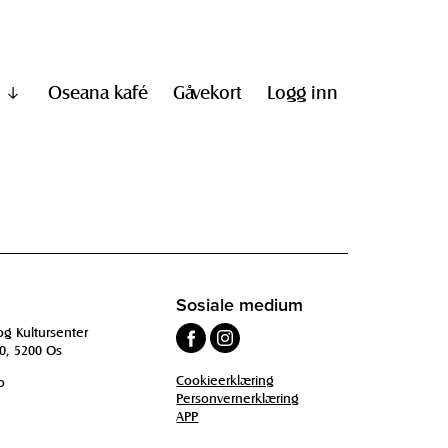
Oseana kafé
Gåvekort
Logg inn
Vis
undermeny
til
"Informasjon"
Sosiale medium
og Kultursenter
0, 5200 Os
Cookieerklæring
o
Personvernerklæring
APP