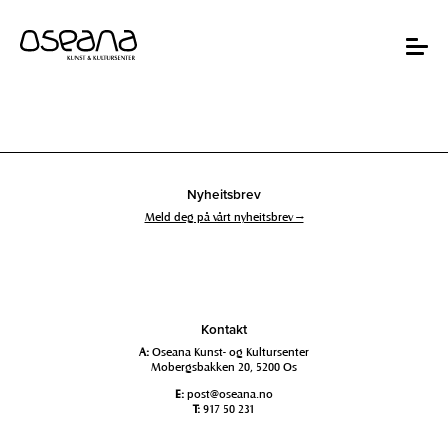
Hopp
Hopp
til
til
innhold
navigasjon
Toggle
navigat
Nyheitsbrev
Meld deg på vårt nyheitsbrev →
Kontakt
A:
Oseana Kunst- og Kultursenter
Mobergsbakken 20, 5200 Os
E:
post@oseana.no
T:
917 50 231