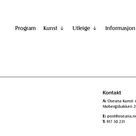
Program
Kunst
Utleige
Informasjon
Vis
Vis
undermeny
undermeny
til
til
"Kunst"
"Utleige"
Kontakt
A:
Oseana Kunst- 
Mobergsbakken 2
E:
post@oseana.n
T:
917 50 231