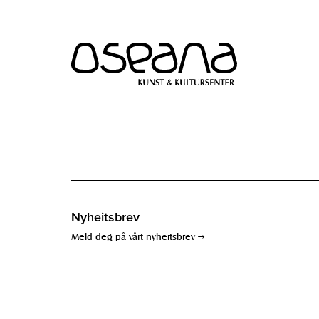
Hopp
Hopp
til
til
innhold
navigasjon
Nyheitsbrev
Meld deg på vårt nyheitsbrev →