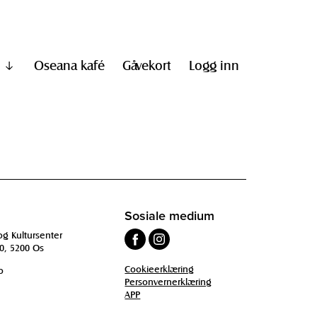
Oseana kafé
Gåvekort
Logg inn
Vis
undermeny
til
"Informasjon"
Sosiale medium
og Kultursenter
0, 5200 Os
Cookieerklæring
o
Personvernerklæring
APP