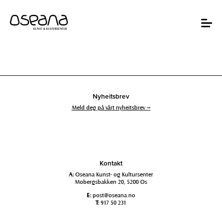
Hopp
Hopp
til
til
innhold
navigasjon
Toggle
navigat
Nyheitsbrev
Meld deg på vårt nyheitsbrev →
Kontakt
A:
Oseana Kunst- og Kultursenter
Mobergsbakken 20, 5200 Os
E:
post@oseana.no
T:
917 50 231