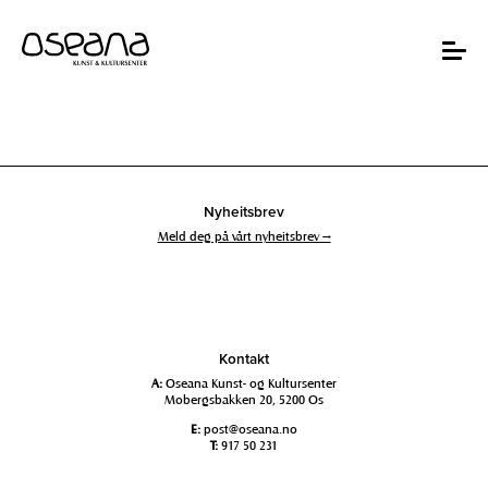
Hopp
Hopp
til
til
innhold
navigasjon
Toggle
navigat
Nyheitsbrev
Meld deg på vårt nyheitsbrev →
Kontakt
A:
Oseana Kunst- og Kultursenter
Mobergsbakken 20, 5200 Os
E:
post@oseana.no
T:
917 50 231