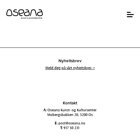
Hopp
Hopp
til
til
innhold
navigasjon
Toggle
navigat
Nyheitsbrev
Meld deg på vårt nyheitsbrev →
Kontakt
A:
Oseana Kunst- og Kultursenter
Mobergsbakken 20, 5200 Os
E:
post@oseana.no
T:
917 50 231