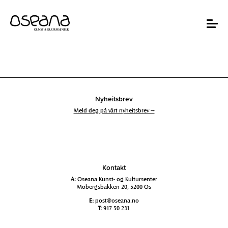
Hopp
Hopp
til
til
innhold
navigasjon
Toggle
navigat
Nyheitsbrev
Meld deg på vårt nyheitsbrev →
Kontakt
A:
Oseana Kunst- og Kultursenter
Mobergsbakken 20, 5200 Os
E:
post@oseana.no
T:
917 50 231