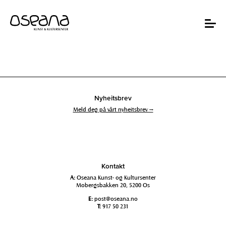
Hopp
Hopp
til
til
innhold
navigasjon
Toggle
navigat
Nyheitsbrev
Meld deg på vårt nyheitsbrev →
Kontakt
A:
Oseana Kunst- og Kultursenter
Mobergsbakken 20, 5200 Os
E:
post@oseana.no
T:
917 50 231