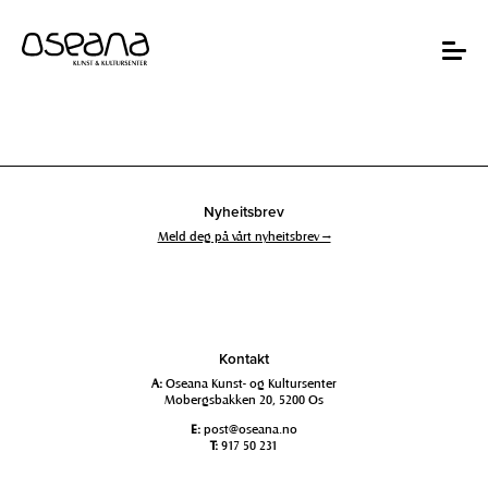
Hopp
Hopp
til
til
innhold
navigasjon
Toggle
navigat
Nyheitsbrev
Meld deg på vårt nyheitsbrev →
Kontakt
A:
Oseana Kunst- og Kultursenter
Mobergsbakken 20, 5200 Os
E:
post@oseana.no
T:
917 50 231