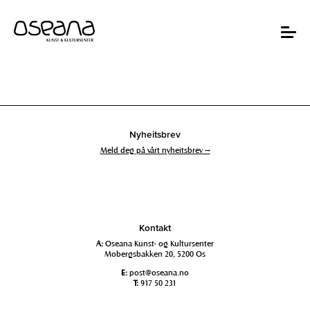
Hopp
Hopp
til
til
innhold
navigasjon
Toggle
navigat
Nyheitsbrev
Meld deg på vårt nyheitsbrev →
Kontakt
A:
Oseana Kunst- og Kultursenter
Mobergsbakken 20, 5200 Os
E:
post@oseana.no
T:
917 50 231